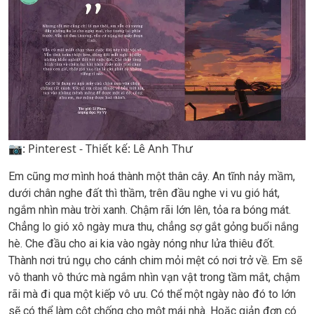
📷: Pinterest - Thiết kế: Lê Anh Thư
Em cũng mơ mình hoá thành một thân cây. An tĩnh nảy mầm,
dưới chân nghe đất thì thầm, trên đầu nghe vi vu gió hát,
ngắm nhìn màu trời xanh. Chậm rãi lớn lên, tỏa ra bóng mát.
Chẳng lo gió xô ngày mưa thu, chẳng sợ gắt gỏng buổi nắng
hè. Che đầu cho ai kia vào ngày nóng như lửa thiêu đốt.
Thành nơi trú ngụ cho cánh chim mỏi mệt có nơi trở về. Em sẽ
vô thanh vô thức mà ngắm nhìn vạn vật trong tầm mắt, chậm
rãi mà đi qua một kiếp vô ưu. Có thể một ngày nào đó to lớn
sẽ có thể làm cột chống cho một mái nhà. Hoặc giản đơn có