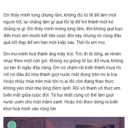
Em thấy mình lưng chừng lắm, không đủ tử tế để làm một
người tốt, lại chẳng làm gì quá tồi tệ để trở thành một kẻ
chẳng ra gì. Em thấy mình mông lung lắm, đời không quá bạc
đến mức em muốn kết liễu cuộc đời này, nhưng nó cũng đâu
quá tốt đẹp để em hẹn một kiếp sau. Thế rồi em mơ…
Em mơ mình hoá thành áng mây trời. Trôi đi lờ lững, an nhiên
chạy theo một cơn gió. Không sợ giông tố lúc đổ mưa, không
sợ tan đi ngày đầy nắng. Em cứ chậm rãi biến thành mưa rồi
rớt rơi đâu đó hóa thành giọt nước mắt đọng trên mi ai kia.
Hoặc nhảy múa trên mái tôn ru ai đó còn đang thao thức
không yên chút nhẹ lòng đêm lạnh. Rồi vô thanh vô thức em
biến mất giữa cuộc đời. Tệ hại nhất cũng có thể làm giọt
nước ươm cho một mầm xanh. Hoặc trôi theo dòng ra biển
khơi hoà mình vào rộng lớn.