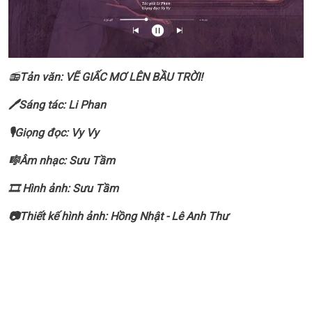
📻
Tản văn: VẼ GIẤC MƠ LÊN BẦU TRỜI!
🖊Sáng tác: Li Phan
🎙Giọng đọc: Vy Vy
🎼Âm nhạc: Sưu Tầm
🎞️ Hình ảnh: Sưu Tầm
📷Thiết kế hình ảnh: Hồng Nhật - Lê Anh Thư