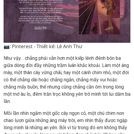
📷: Pinterest - Thiết kế: Lê Anh Thư
Như vậy… chẳng phải vẫn hơn một kiếp lênh đênh bôn ba
giữa dòng đời đầy những trầm luân khắc khoải. Làm một áng
mây, một thân cây vững chãi, hay một cánh chim nhỏ, một đời
có thể chẳng dài hoặc chẳng ngắn, chẳng mấy vui hoặc
chẳng mấy buồn, thế nhưng cũng chẳng cần ôm trong lòng
một mớ âu lo, đêm trằn trọc không yên trở mình tới lui dăm ba
lần.
Mỗi lần nhìn ngắm một gốc cây ngọn cỏ, một chú chim non
chao lượn giữa những áng mây trời, em nhìn thấy được ngập
lòng mình là những an yên. Bởi vì từ trong đó em không thấy