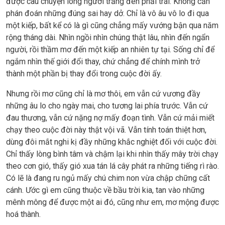
được câu chuyện lòng người trắng đen phải trái. Không cần
phán đoán những đúng sai hay dở. Chỉ là vô âu vô lo đi qua
một kiếp, bất kể có là gì cũng chẳng mấy vướng bận qua năm
rộng tháng dài. Nhìn ngồi nhìn chúng thật lâu, nhìn đến ngẩn
người, rồi thầm mơ đến một kiếp an nhiên tự tại. Sống chỉ để
ngắm nhìn thế giới đổi thay, chứ chẳng để chính mình trở
thành một phần bị thay đổi trong cuộc đời ấy.
Nhưng rồi mơ cũng chỉ là mơ thôi, em vẫn cứ vương đầy
những âu lo cho ngày mai, cho tương lai phía trước. Vẫn cứ
đau thương, vẫn cứ nặng nợ mấy đoạn tình. Vẫn cứ mải miết
chạy theo cuộc đời này thật vội vã. Vẫn tính toán thiệt hơn,
dùng đôi mắt nghi kị đầy những khắc nghiệt đối với cuộc đời.
Chỉ thấy lòng bình tâm và chậm lại khi nhìn thấy mây trời chạy
theo cơn gió, thấy gió xua tán lá cây phát ra những tiếng rì rào.
Có lẽ là đang ru ngủ mấy chú chim non vừa chập chững cất
cánh. Ước gì em cũng thuộc về bầu trời kia, tan vào những
mênh mông để được một ai đó, cũng như em, mơ mộng được
hoá thành.