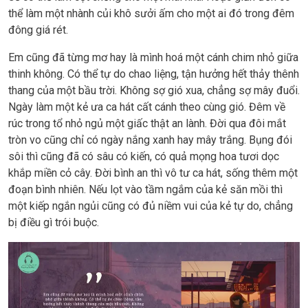
thể làm một nhành củi khô sưởi ấm cho một ai đó trong đêm
đông giá rét.
Em cũng đã từng mơ hay là mình hoá một cánh chim nhỏ giữa
thinh không. Có thể tự do chao liệng, tận hưởng hết thảy thênh
thang của một bầu trời. Không sợ gió xua, chẳng sợ mây đuổi.
Ngày làm một kẻ ưa ca hát cất cánh theo cùng gió. Đêm về
rúc trong tổ nhỏ ngủ một giấc thật an lành. Đời qua đôi mắt
tròn vo cũng chỉ có ngày nắng xanh hay mây trắng. Bụng đói
sôi thì cũng đã có sâu có kiến, có quả mọng hoa tươi dọc
khắp miền cỏ cây. Đời bình an thì vô tư ca hát, sống thêm một
đoạn bình nhiên. Nếu lọt vào tầm ngắm của kẻ săn mồi thì
một kiếp ngắn ngủi cũng có đủ niềm vui của kẻ tự do, chẳng
bị điều gì trói buộc.