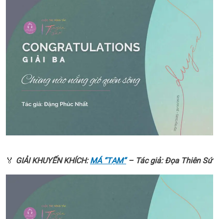
🏅
GIẢI KHUYẾN KHÍCH:
MÁ “TẠM”
– Tác giả: Đọa Thiên Sứ