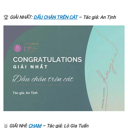
🏆
GIẢI NHẤT:
DẤU CHÂN TRÊN CÁT
– Tác giả: An Tịnh
🥈
GIẢI NHÌ:
CHẠM
– Tác giả: Lò Gia Tuấn