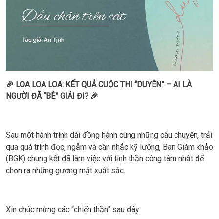
🎉 LOA LOA LOA: KẾT QUẢ CUỘC THI “DUYÊN” – AI LÀ
NGƯỜI ĐÃ “BÊ” GIẢI ĐI? 🎉
Sau một hành trình dài đồng hành cùng những câu chuyện, trải
qua quá trình đọc, ngẫm và cân nhắc kỹ lưỡng, Ban Giám khảo
(BGK) chung kết đã làm việc với tinh thần công tâm nhất để
chọn ra những gương mặt xuất sắc.
Xin chúc mừng các “chiến thần” sau đây: