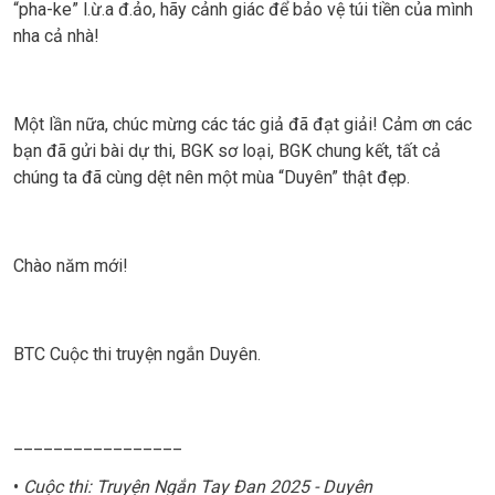
“pha-ke” l.ừ.a đ.ảo, hãy cảnh giác để bảo vệ túi tiền của mình
nha cả nhà!
Một lần nữa, chúc mừng các tác giả đã đạt giải! Cảm ơn các
bạn đã gửi bài dự thi, BGK sơ loại, BGK chung kết, tất cả
chúng ta đã cùng dệt nên một mùa “Duyên” thật đẹp.
Chào năm mới!
BTC Cuộc thi truyện ngắn Duyên.
_________________
•
Cuộc thi: Truyện Ngắn Tay Đan 2025 - Duyên