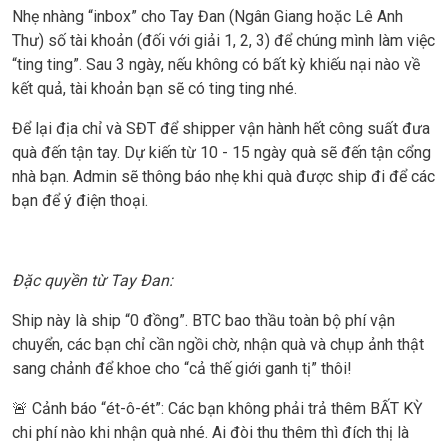
Nhẹ nhàng “inbox” cho Tay Đan (Ngân Giang hoặc Lê Anh
Thư) số tài khoản (đối với giải 1, 2, 3) để chúng mình làm việc
“ting ting”. Sau 3 ngày, nếu không có bất kỳ khiếu nại nào về
kết quả, tài khoản bạn sẽ có ting ting nhé.
Để lại địa chỉ và SĐT để shipper vận hành hết công suất đưa
quà đến tận tay. Dự kiến từ 10 - 15 ngày quà sẽ đến tận cổng
nhà bạn. Admin sẽ thông báo nhẹ khi quà được ship đi để các
bạn để ý điện thoại.
Đặc quyền từ Tay Đan:
Ship này là ship “0 đồng”. BTC bao thầu toàn bộ phí vận
chuyển, các bạn chỉ cần ngồi chờ, nhận quà và chụp ảnh thật
sang chảnh để khoe cho “cả thế giới ganh tị” thôi!
🚨 Cảnh báo “ét-ô-ét”: Các bạn không phải trả thêm BẤT KỲ
chi phí nào khi nhận quà nhé. Ai đòi thu thêm thì đích thị là