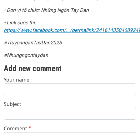
• Đơn vị tổ chức: Những Ngón Tay Đan
• Link cuộc thi:
https://www.facebook.com/.../permalink/241614350468924
#TruyennganTayDan2025
#Nhungngontaydan
Add new comment
Your name
Subject
Comment