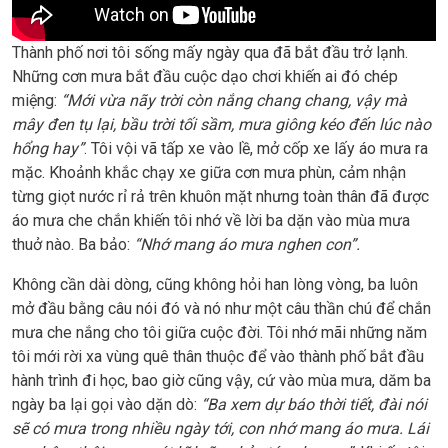
Thành phố nơi tôi sống mấy ngày qua đã bắt đầu trở lạnh.
Những cơn mưa bắt đầu cuộc dạo chơi khiến ai đó chép
miệng:
“Mới vừa nãy trời còn nắng chang chang, vậy mà
mây đen tụ lại, bầu trời tối sầm, mưa giông kéo đến lúc nào
hổng hay”
. Tôi vội vã tấp xe vào lề, mở cốp xe lấy áo mưa ra
mặc. Khoảnh khắc chạy xe giữa cơn mưa phùn, cảm nhận
từng giọt nước rỉ rả trên khuôn mặt nhưng toàn thân đã được
áo mưa che chắn khiến tôi nhớ về lời ba dặn vào mùa mưa
thuở nào. Ba bảo:
“Nhớ mang áo mưa nghen con”.
Không cần dài dòng, cũng không hỏi han lòng vòng, ba luôn
mở đầu bằng câu nói đó và nó như một câu thần chú để chắn
mưa che nắng cho tôi giữa cuộc đời. Tôi nhớ mãi những năm
tôi mới rời xa vùng quê thân thuộc để vào thành phố bắt đầu
hành trình đi học, bao giờ cũng vậy, cứ vào mùa mưa, dăm ba
ngày ba lại gọi vào dặn dò:
“Ba xem dự báo thời tiết, đài nói
sẽ có mưa trong nhiều ngày tới, con nhớ mang áo mưa. Lái