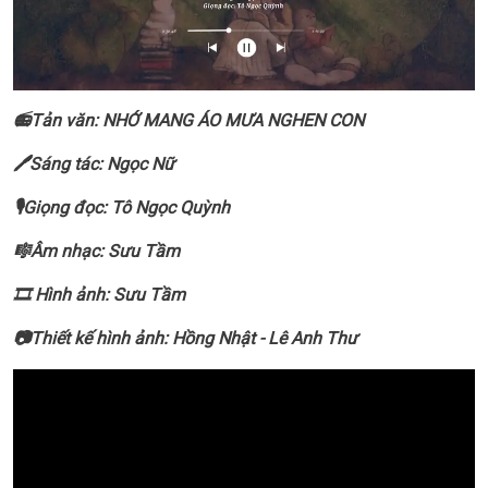
📻Tản văn: NHỚ MANG ÁO MƯA NGHEN CON
🖊Sáng tác: Ngọc Nữ
🎙Giọng đọc: Tô Ngọc Quỳnh
🎼Âm nhạc: Sưu Tầm
🎞️ Hình ảnh: Sưu Tầm
📷Thiết kế hình ảnh: Hồng Nhật - Lê Anh Thư