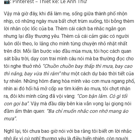
📷: Pinterest – Thiết kế: Lê Anh Thư
Vậy mà giờ đây, khi đã làm mẹ, sống giữa thành phố nhộn
nhịp, có những ngày mưa bất chợt trùm xuống, tôi bỗng thèm
lời nhắn cộc lốc của ba. Thèm cái cách ba nhắc ngắn gọn
nhưng lại đầy thương yêu. Thèm cả cái cảm giác có người
luôn dõi theo, lo lắng cho mình từng chuyện nhỏ nhặt nhất
trên đời. Mỗi lần bước vào đầu mùa mưa, tôi học cách quan
sát bầu trời, dạy con trai mình câu nói mà ba thường đọc cho
tôi nghe thuở nhỏ
“Chuồn chuồn bay thấp thì mưa, bay cao
thì nắng, bay vừa thì râm”
như một cách dự báo thời tiết của
tự nhiên. Những hôm đang hòa mình vào cơn mưa ngang phố,
nhìn ai đó hối hả mở cốp xe tìm kiếm áo mưa, tôi chợt nhận
ra, đôi khi mình cũng đã vội vàng:
“Con bận lắm. Có gì tối
con gọi ba”
. Vậy mà đầu dây bên kia vẫn vọng lại giọng nói
đầm ấm thân quen:
“Ba chỉ muốn nhắc con nhớ mang áo
mưa”.
Nghĩ lại, tôi chưa bao giờ nói với ba rằng tôi biết ơn lời nhắc
nhở ấy vì cứ nghĩ thương yêu là điều hiển nhiên, còn người