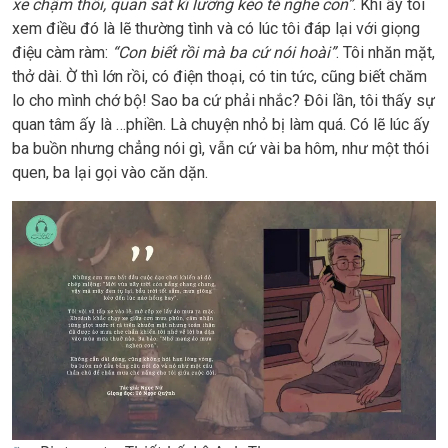
xe chậm thôi, quan sát kĩ lưỡng kẻo té nghe con”
. Khi ấy tôi
xem điều đó là lẽ thường tình và có lúc tôi đáp lại với giọng
điệu càm ràm:
“Con biết rồi mà ba cứ nói hoài”
. Tôi nhăn mặt,
thở dài. Ờ thì lớn rồi, có điện thoại, có tin tức, cũng biết chăm
lo cho mình chớ bộ! Sao ba cứ phải nhắc? Đôi lần, tôi thấy sự
quan tâm ấy là …phiền. Là chuyện nhỏ bị làm quá. Có lẽ lúc ấy
ba buồn nhưng chẳng nói gì, vẫn cứ vài ba hôm, như một thói
quen, ba lại gọi vào căn dặn.